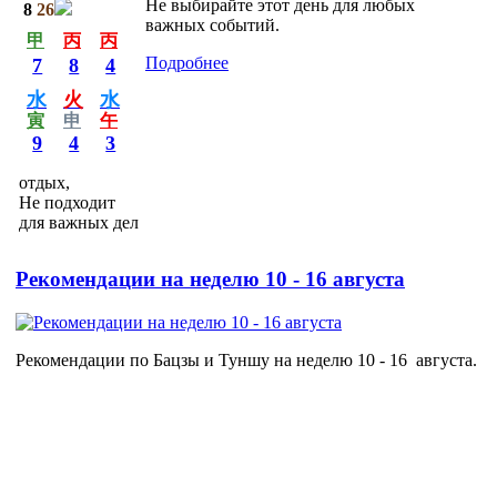
Не выбирайте этот день для любых
8
26
важных событий.
甲
丙
丙
Подробнее
7
8
4
水
火
水
寅
申
午
9
4
3
отдых,
Не подходит
для важных дел
Рекомендации на неделю 10 - 16 августа
Рекомендации по Бацзы и Туншу на неделю 10 - 16 августа.