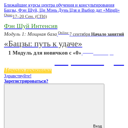
Ближайшие курсы центра обучения и консультирования
Бацзы, Фэн Шуй, Ци Мэнь Дунь Цзя и Выбор дат «Mingli»
Очно
17–20 Сен. (СПб)
Фэн Шуй Интенсив
Online
Модуль 1: Мощная база
7 сентября
Начало занятий
«Бацзы: путь к удаче»
Online
1 Модуль для новичков с «0»
11 ноября
Бацзы 2 Модуль
Начало практики
Здравствуйте!
Зарегистрироваться?
Вход