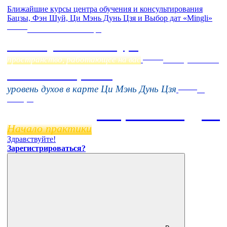
Ближайшие курсы центра обучения и консультирования
Бацзы, Фэн Шуй, Ци Мэнь Дунь Цзя и Выбор дат «Mingli»
Online
Начало:
23 Сентября
Фэн Шуй онлайн-курс
Online
пространство, работающее на вас
16 августа 11:00
Тонкие настройки
Online
уровень духов в карте Ци Мэнь Дунь Цзя
11
ноября
Бацзы 2 Модуль
Начало практики
Здравствуйте!
Зарегистрироваться?