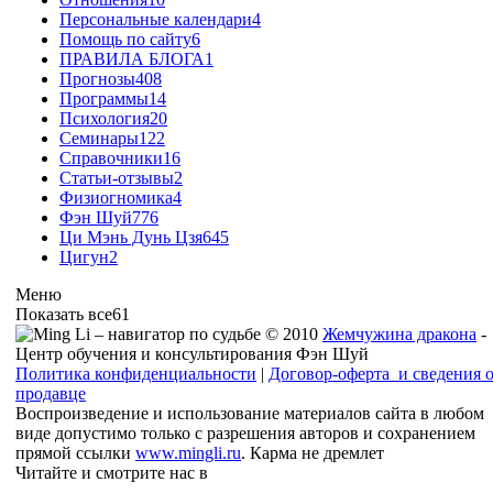
Персональные календари
4
Помощь по сайту
6
ПРАВИЛА БЛОГА
1
Прогнозы
408
Программы
14
Психология
20
Семинары
122
Справочники
16
Статьи-отзывы
2
Физиогномика
4
Фэн Шуй
776
Ци Мэнь Дунь Цзя
645
Цигун
2
Меню
Показать все
61
© 2010
Жемчужина дракона
-
Центр обучения и консультирования Фэн Шуй
Политика конфиденциальности
|
Договор-оферта и сведения 
продавце
Воспроизведение и использование материалов сайта в любом
виде допустимо только с разрешения авторов и сохранением
прямой ссылки
www.mingli.ru
. Карма не дремлет
Читайте и смотрите нас в