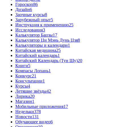
Гороскоп
86
Дизайн
6
Заочные курсы
8
Зарубежный опыт
5
Инструкция к применению
25
Исследования
3
Калькулятор Бацзы
17
Калькулятор Ци Мэнь Дунь Цзя
8
Калькуляторы и календари
1
Китайская медицина
25
Китайский календарь
1
Китайский Календарь (Тун Шу)
20
Книги
5
Компасы Лопань
1
Конкурс
21
Консультации
1
Курсы
4
Летящие звёзды
42
Лирика
20
Магазин
1
Мобильные приложения
17
Недельки
378
Новости
131
Обучающее видео
6
Отношения
10