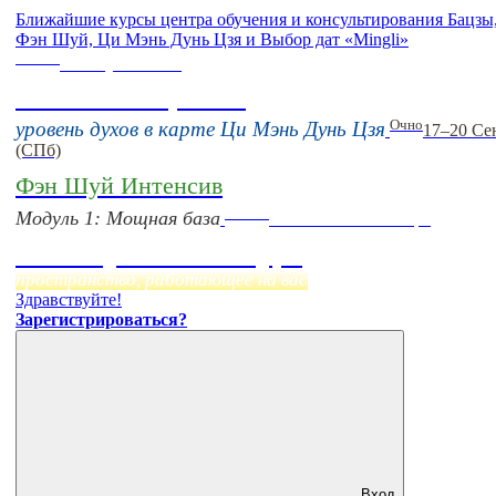
Ближайшие курсы центра обучения и консультирования Бацзы
Фэн Шуй, Ци Мэнь Дунь Цзя и Выбор дат «Mingli»
Online
16 августа 11:00
Тонкие настройки
Очно
уровень духов в карте Ци Мэнь Дунь Цзя
17–20 Се
(СПб)
Фэн Шуй Интенсив
Online
Модуль 1: Мощная база
Начало:
23 Сентября
Фэн Шуй онлайн-курс
пространство, работающее на вас
Здравствуйте!
Зарегистрироваться?
Вход