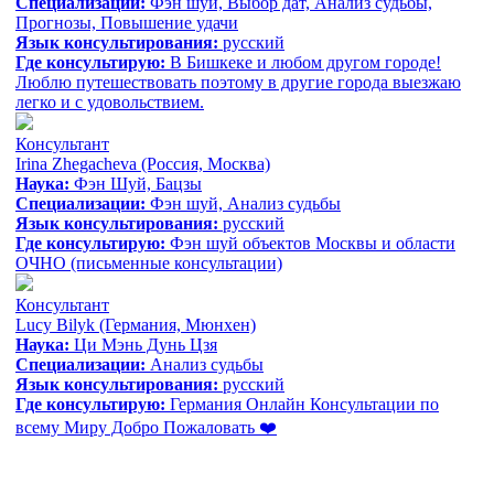
Специализации:
Фэн шуй, Выбор дат, Анализ судьбы,
Прогнозы, Повышение удачи
Язык консультирования:
русский
Где консультирую:
В Бишкеке и любом другом городе!
Люблю путешествовать поэтому в другие города выезжаю
легко и с удовольствием.
Консультант
Irina Zhegacheva
(Россия, Москва)
Наука:
Фэн Шуй, Бацзы
Специализации:
Фэн шуй, Анализ судьбы
Язык консультирования:
русский
Где консультирую:
Фэн шуй объектов Москвы и области
ОЧНО (письменные консультации)
Консультант
Lucy Bilyk
(Германия, Мюнхен)
Наука:
Ци Мэнь Дунь Цзя
Специализации:
Анализ судьбы
Язык консультирования:
русский
Где консультирую:
Германия Онлайн Консультации по
всему Миру Добро Пожаловать ❤️