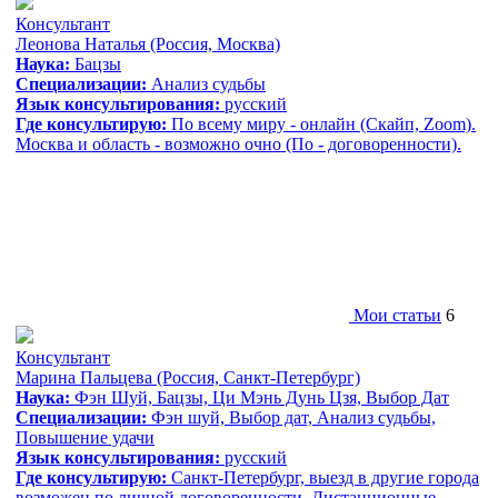
Консультант
Леонова Наталья
(Россия, Москва)
Наука:
Бацзы
Специализации:
Анализ судьбы
Язык консультирования:
русский
Где консультирую:
По всему миру - онлайн (Скайп, Zoom).
Москва и область - возможно очно (По - договоренности).
Мои статьи
6
Консультант
Марина Пальцева
(Россия, Санкт-Петербург)
Наука:
Фэн Шуй, Бацзы, Ци Мэнь Дунь Цзя, Выбор Дат
Специализации:
Фэн шуй, Выбор дат, Анализ судьбы,
Повышение удачи
Язык консультирования:
русский
Где консультирую:
Санкт-Петербург, выезд в другие города
возможен по личной договоренности. Дистанционные