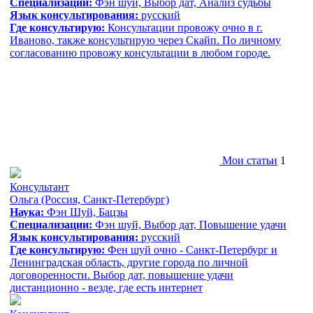
Специализации:
Фэн шуй, Выбор дат, Анализ судьбы
Язык консультирования:
русский
Где консультирую:
Консультации провожу очно в г.
Иваново, также консультирую через Скайп. По личному
согласованию провожу консультации в любом городе.
Мои статьи
1
Консультант
Ольга
(Россия, Санкт-Петербург)
Наука:
Фэн Шуй, Бацзы
Специализации:
Фэн шуй, Выбор дат, Повышение удачи
Язык консультирования:
русский
Где консультирую:
Фен шуй очно - Санкт-Петербург и
Ленинградская область, другие города по личной
договоренности. Выбор дат, повышение удачи
дистанционно - везде, где есть интернет