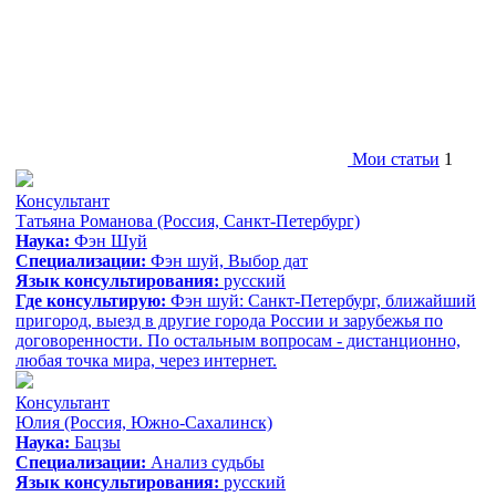
Мои статьи
1
Консультант
Татьяна Романова
(Россия, Санкт-Петербург)
Наука:
Фэн Шуй
Специализации:
Фэн шуй, Выбор дат
Язык консультирования:
русский
Где консультирую:
Фэн шуй: Санкт-Петербург, ближайший
пригород, выезд в другие города России и зарубежья по
договоренности. По остальным вопросам - дистанционно,
любая точка мира, через интернет.
Консультант
Юлия
(Россия, Южно-Сахалинск)
Наука:
Бацзы
Специализации:
Анализ судьбы
Язык консультирования:
русский