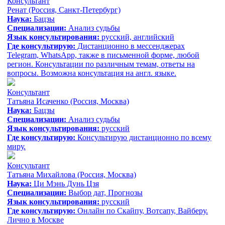
Консультант
Ренат
(Россия, Санкт-Петербург)
Наука:
Бацзы
Специализации:
Анализ судьбы
Язык консультирования:
русский, aнглийский
Где консультирую:
Дистанционно в мессенджерах
Telegram, WhatsApp, также в письменной форме, любой
регион. Консультации по различным темам, ответы на
вопросы. Возможна консультация на англ. языке.
Консультант
Татьяна Исаченко
(Россия, Москва)
Наука:
Бацзы
Специализации:
Анализ судьбы
Язык консультирования:
русский
Где консультирую:
Консультирую дистанционно по всему
миру.
Консультант
Татьяна Михайлова
(Россия, Москва)
Наука:
Ци Мэнь Дунь Цзя
Специализации:
Выбор дат, Прогнозы
Язык консультирования:
русский
Где консультирую:
Онлайн по Скайпу, Вотсапу, Вайберу.
Лично в Москве