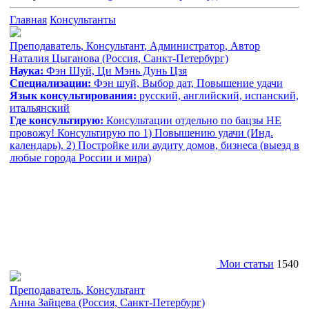
Главная
Консультанты
Преподаватель
,
Консультант
,
Администратор
,
Автор
Наталия Цыганова
(Россия, Санкт-Петербург)
Наука:
Фэн Шуй, Ци Мэнь Дунь Цзя
Специализации:
Фэн шуй, Выбор дат, Повышение удачи
Язык консультирования:
русский, aнглийский, испанский,
итальянский
Где консультирую:
Консультации отдельно по бацзы НЕ
провожу! Консультирую по 1) Повышению удачи (Инд.
календарь). 2) Постройке или аудиту домов, бизнеса (выезд в
любые города России и мира)
Мои статьи
1540
Преподаватель
,
Консультант
Анна Зайцева
(Россия, Санкт-Петербург)