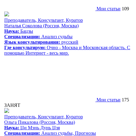
Мои статьи
109
Преподаватель
,
Консультант
,
Куратор
Наталья Соколова
(Россия, Москва)
Наука:
Бацзы
Специализации:
Анализ судьбы
Язык консультирования:
русский
Где консультирую:
Очно - Москва и Московская область. С
помощью Интернет - весь мир.
Мои статьи
175
ЗАНЯТ
Преподаватель
,
Консультант
,
Куратор
Ольга Пикалова
(Россия, Москва)
Наука:
Ци Мэнь Дунь Цзя
Специализации:
Анализ судьбы, Прогнозы