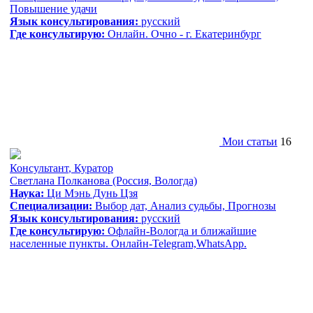
Повышение удачи
Язык консультирования:
русский
Где консультирую:
Онлайн. Очно - г. Екатеринбург
Мои статьи
16
Консультант
,
Куратор
Cветлана Полканова
(Россия, Вологда)
Наука:
Ци Мэнь Дунь Цзя
Специализации:
Выбор дат, Анализ судьбы, Прогнозы
Язык консультирования:
русский
Где консультирую:
Офлайн-Вологда и ближайшие
населенные пункты. Онлайн-Telegram,WhatsApp.