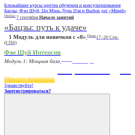
Ближайшие курсы центра обучения и консультирования
Бацзы, Фэн Шуй, Ци Мэнь Дунь Цзя и Выбор дат «Mingli»
Online
7 сентября
Начало занятий
«Бацзы: путь к удаче»
Очно
1 Модуль для новичков с «0»
17–20 Сен.
(СПб)
Фэн Шуй Интенсив
Online
Модуль 1: Мощная база
11 ноября
Бацзы 2 Модуль
Начало практики
Здравствуйте!
Зарегистрироваться?