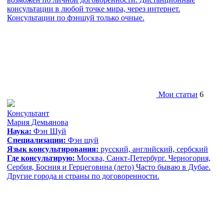
консультации в любой точке мира, через интернет.
Консультации по фэншуй только очные.
Мои статьи
6
Консультант
Мария Демьянова
Наука:
Фэн Шуй
Специализации:
Фэн шуй
Язык консультирования:
русский, aнглийский, сербский
Где консультирую:
Москва, Санкт-Петербург. Черногория,
Сербия, Босния и Герцеговина (лето) Часто бываю в Дубае.
Другие города и страны по договоренности.