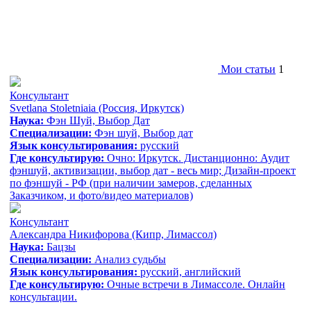
Мои статьи
1
Консультант
Svetlana Stoletniaia
(Россия, Иркутск)
Наука:
Фэн Шуй, Выбор Дат
Специализации:
Фэн шуй, Выбор дат
Язык консультирования:
русский
Где консультирую:
Очно: Иркутск. Дистанционно: Аудит
фэншуй, активизации, выбор дат - весь мир; Дизайн-проект
по фэншуй - РФ (при наличии замеров, сделанных
Заказчиком, и фото/видео материалов)
Консультант
Александра Никифорова
(Кипр, Лимассол)
Наука:
Бацзы
Специализации:
Анализ судьбы
Язык консультирования:
русский, aнглийский
Где консультирую:
Очные встречи в Лимассоле. Онлайн
консультации.