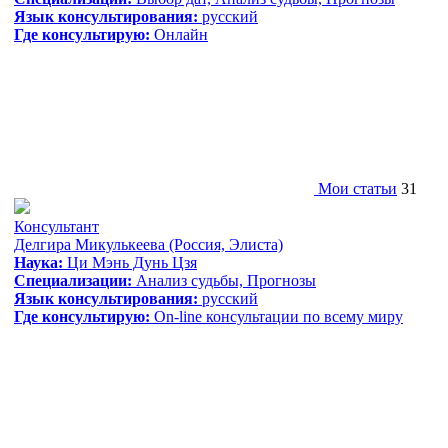
Язык консультирования:
русский
Где консультирую:
Онлайн
Мои статьи
31
Консультант
Делгира Микулькеева
(Россия, Элиста)
Наука:
Ци Мэнь Дунь Цзя
Специализации:
Анализ судьбы, Прогнозы
Язык консультирования:
русский
Где консультирую:
On-line консультации по всему миру