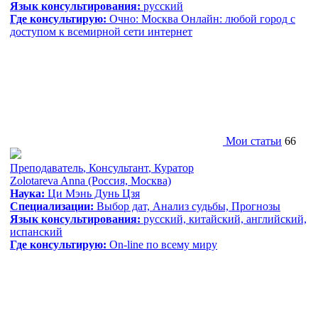
Язык консультирования:
русский
Где консультирую:
Очно: Москва Онлайн: любой город с
доступом к всемирной сети интернет
Мои статьи
66
Преподаватель
,
Консультант
,
Куратор
Zolotareva Anna
(Россия, Москва)
Наука:
Ци Мэнь Дунь Цзя
Специализации:
Выбор дат, Анализ судьбы, Прогнозы
Язык консультирования:
русский, китайский, aнглийский,
испанский
Где консультирую:
On-line по всему миру