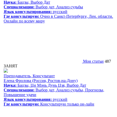
Наука:
Бацзы, Выбор Дат
Специализации:
Выбор дат, Анализ судьбы
Язык консультирования:
русский
Где консультирую:
Очно в Санкт-Петербурге, Лен. области.
Онлайн по всему миру
Мои статьи
487
ЗАНЯТ
Преподаватель
,
Консультант
Елена Фролова
(Россия, Ростов-на-Дону)
Наука:
Бацзы, Ци Мэнь Дунь Цзя, Выбор Дат
Специализации:
Выбор дат, Анализ судьбы, Прогнозы,
Повышение удачи
Язык консультирования:
русский
Где консультирую:
Консультирую только он-лайн