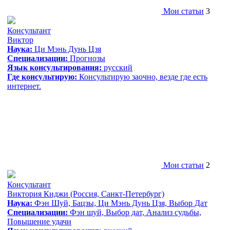
Мои статьи
3
Консультант
Виктор
Наука:
Ци Мэнь Дунь Цзя
Специализации:
Прогнозы
Язык консультирования:
русский
Где консультирую:
Консультирую заочно, везде где есть
интернет.
Мои статьи
2
Консультант
Виктория Киджи
(Россия, Санкт-Петербург)
Наука:
Фэн Шуй, Бацзы, Ци Мэнь Дунь Цзя, Выбор Дат
Специализации:
Фэн шуй, Выбор дат, Анализ судьбы,
Повышение удачи