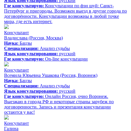
Язык консультирования:
русский
Где консультирую:
Консультации по фэн шуй: Санкт-
Петербург и пригороды. Возможен выезд в другие города по
договорённости. Консультации возможны в любой точке
мира, где есть интернет.
Консультант
Владислава
(Россия, Москва)
Наука:
Бацзы
Специализации:
Анализ судьбы
Язык консультирования:
русский
Где консультирую:
On-Iine консультации
Консультант
Всемила Юрьевна Ушакова
(Россия, Воронеж)
Наука:
Бацзы
Специализации:
Анализ судьбы
Язык консультирования:
русский
Где консультирую:
Онлайн Россия, очно Воронеж.
Выезжаю в города РФ и некоторые страны зарубеж по
договоренности. Запись и презентация консультации
остаются у вас!
Консультант
Галина