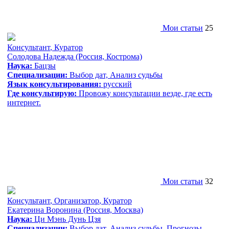
Мои статьи
25
Консультант
,
Куратор
Солодова Надежда
(Россия, Кострома)
Наука:
Бацзы
Специализации:
Выбор дат, Анализ судьбы
Язык консультирования:
русский
Где консультирую:
Провожу консультации везде, где есть
интернет.
Мои статьи
32
Консультант
,
Организатор
,
Куратор
Екатерина Воронина
(Россия, Москва)
Наука:
Ци Мэнь Дунь Цзя
Специализации:
Выбор дат, Анализ судьбы, Прогнозы