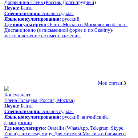
Добрынина Елена
(Россия, Долгопрудный)
Наука:
Бацзы
Специализации:
Анализ судьбы
Язык консультирования:
русский
Где консультирую:
Очно - Москва и Московская область.
Дистанционно (в письменной форме и по Скайпу)-
местоположение не имеет значения.
Мои статьи
3
Консультант
Елена Гольцева
(Россия, Москва)
Наука:
Бацзы
Специализации:
Анализ судьбы
Язык консультирования:
русский, aнглийский,
французский
Где консультирую:
Онлайн (WhatsApp, Telegram, Skype,
Zoom) - по всему миру. Для жителей Москвы и ближнего