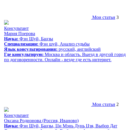
Мои статьи
3
Консультант
Мария Поерова
Наука:
Фэн Шуй, Бацзы
Специализации:
Фэн шуй, Анализ судьбы
Язык консультирования:
русский, aнглийский
Где консультирую:
Москва и область. Выезд в другой город
по договоренности. Онлайн - везде где есть интернет.
Мои статьи
2
Консультант
Оксана Родионова
(Россия, Иваново)
Наука:
Фэн Шуй, Бацзы, Ци Мэнь Дунь Цзя, Выбор Дат