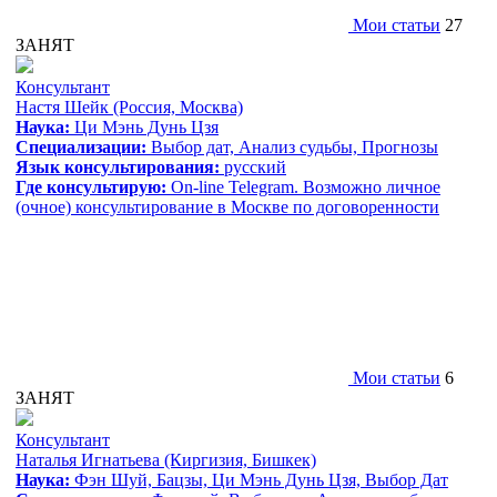
Мои статьи
27
ЗАНЯТ
Консультант
Настя Шейк
(Россия, Москва)
Наука:
Ци Мэнь Дунь Цзя
Специализации:
Выбор дат, Анализ судьбы, Прогнозы
Язык консультирования:
русский
Где консультирую:
On-line Telegram. Возможно личное
(очное) консультирование в Москве по договоренности
Мои статьи
6
ЗАНЯТ
Консультант
Наталья Игнатьева
(Киргизия, Бишкек)
Наука:
Фэн Шуй, Бацзы, Ци Мэнь Дунь Цзя, Выбор Дат