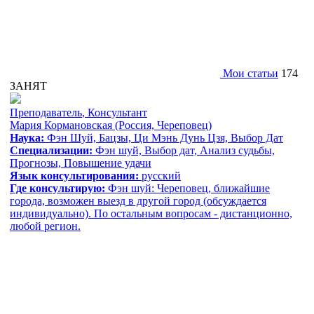
Мои статьи
174
ЗАНЯТ
Преподаватель
,
Консультант
Мария Кормановская
(Россия, Череповец)
Наука:
Фэн Шуй, Бацзы, Ци Мэнь Дунь Цзя, Выбор Дат
Специализации:
Фэн шуй, Выбор дат, Анализ судьбы,
Прогнозы, Повышение удачи
Язык консультирования:
русский
Где консультирую:
Фэн шуй: Череповец, ближайшие
города, возможен выезд в другой город (обсуждается
индивидуально). По остальным вопросам - дистанционно,
любой регион.