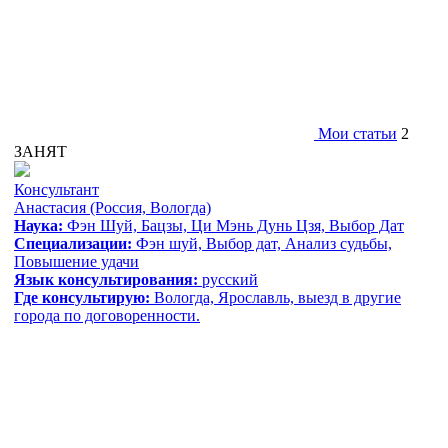
Мои статьи
2
ЗАНЯТ
Консультант
Анастасия
(Россия, Вологда)
Наука:
Фэн Шуй, Бацзы, Ци Мэнь Дунь Цзя, Выбор Дат
Специализации:
Фэн шуй, Выбор дат, Анализ судьбы,
Повышение удачи
Язык консультирования:
русский
Где консультирую:
Вологда, Ярославль, выезд в другие
города по договоренности.