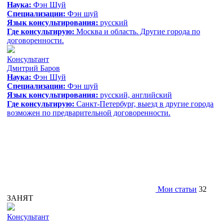
Наука:
Фэн Шуй
Специализации:
Фэн шуй
Язык консультирования:
русский
Где консультирую:
Москва и область. Другие города по
договоренности.
Консультант
Дмитрий Баров
Наука:
Фэн Шуй
Специализации:
Фэн шуй
Язык консультирования:
русский, aнглийский
Где консультирую:
Санкт-Петербург, выезд в другие города
возможен по предварительной договоренности.
Мои статьи
32
ЗАНЯТ
Консультант