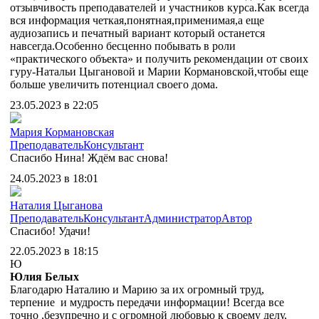
отзывчивость преподавателей и участников курса.Как всегда
вся информация четкая,понятная,применимая,а еще
аудиозапись и печатный вариант который останется
навсегда.Особенно бесценно побывать в роли
«практического объекта» и получить рекомендации от своих
гуру-Натальи Цыгановой и Марии Кормановской,чтобы еще
больше увеличить потенциал своего дома.
23.05.2023 в 22:05
Мария Кормановская
Преподаватель
Консультант
Спасибо Нина! Ждём вас снова!
24.05.2023 в 18:01
Наталия Цыганова
Преподаватель
Консультант
Администратор
Автор
Спасибо! Удачи!
22.05.2023 в 18:15
Ю
Юлия Белых
Благодарю Наталию и Марию за их огромный труд,
терпение и мудрость передачи информации! Всегда все
точно ,безупречно и с огромной любовью к своему делу,