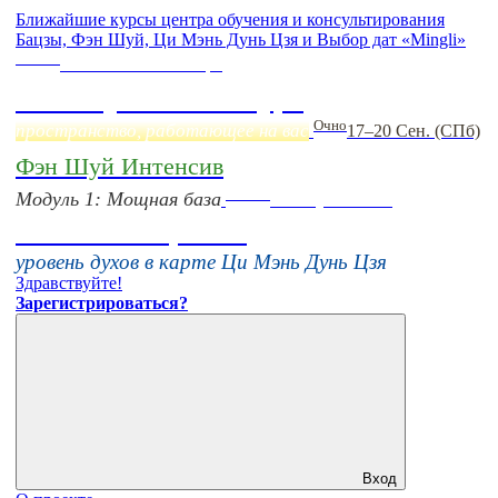
Ближайшие курсы центра обучения и консультирования
Бацзы, Фэн Шуй, Ци Мэнь Дунь Цзя и Выбор дат «Mingli»
Online
Начало:
23 Сентября
Фэн Шуй онлайн-курс
Очно
пространство, работающее на вас
17–20 Сен. (СПб)
Фэн Шуй Интенсив
Online
Модуль 1: Мощная база
16 августа 11:00
Тонкие настройки
уровень духов в карте Ци Мэнь Дунь Цзя
Здравствуйте!
Зарегистрироваться?
Вход