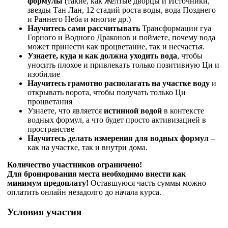
формулы
(такие, как Желтые дворцы и Источники,
звезды Тан Лан, 12 стадий роста воды, вода Позднего
и Раннего Неба и многие др.)
Научитесь сами рассчитывать
Трансформации гуа
Горного и Водного Драконов и поймете, почему вода
может принести как процветание, так и несчастья.
Узнаете, куда и как должна уходить вода
, чтобы
уносить плохое и привлекать только позитивную Ци и
изобилие
Научитесь грамотно располагать на участке воду
и
открывать ворота, чтобы получать только Ци
процветания
Узнаете, что является
истинной водой
в контексте
водных формул, а что будет просто активизацией в
пространстве
Научитесь делать измерения для водных формул
–
как на участке, так и внутри дома.
Количество участников ограничено!
Для бронирования места необходимо внести как
минимум предоплату!
Оставшуюся часть суммы можно
оплатить онлайн незадолго до начала курса.
Условия участия