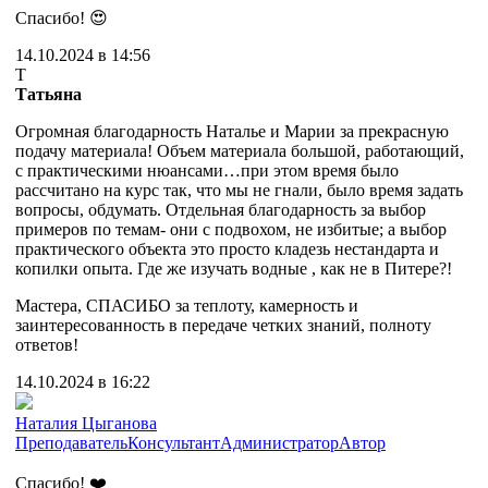
Спасибо! 😍
14.10.2024 в 14:56
Т
Татьяна
Огромная благодарность Наталье и Марии за прекрасную
подачу материала! Объем материала большой, работающий,
с практическими нюансами…при этом время было
рассчитано на курс так, что мы не гнали, было время задать
вопросы, обдумать. Отдельная благодарность за выбор
примеров по темам- они с подвохом, не избитые; а выбор
практического объекта это просто кладезь нестандарта и
копилки опыта. Где же изучать водные , как не в Питере?!
Мастера, СПАСИБО за теплоту, камерность и
заинтересованность в передаче четких знаний, полноту
ответов!
14.10.2024 в 16:22
Наталия Цыганова
Преподаватель
Консультант
Администратор
Автор
Спасибо! ❤️