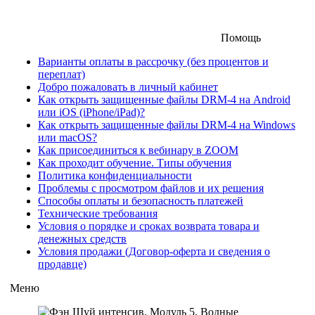
Помощь
Варианты оплаты в рассрочку (без процентов и
переплат)
Добро пожаловать в личный кабинет
Как открыть защищенные файлы DRM-4 на Android
или iOS (iPhone/iPad)?
Как открыть защищенные файлы DRM-4 на Windows
или macOS?
Как присоединиться к вебинару в ZOOM
Как проходит обучение. Типы обучения
Политика конфиденциальности
Проблемы с просмотром файлов и их решения
Способы оплаты и безопасность платежей
Технические требования
Условия о порядке и сроках возврата товара и
денежных средств
Условия продажи (Договор-оферта и сведения о
продавце)
Меню